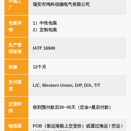
中国工
瑞安市鸿科信德电气有限公司
厂
包装详
1）中性包装
情
2）定制包装
生产管
IATF 16949
理标准
保修
12个月
支付渠
L/C, Western Union, D/P, D/A, T/T
道
交货时
收到预付款后30~45天（定金+最后付款）
间
物流渠
FOB（装运港船上交货价）或通过海运 / 空运 /