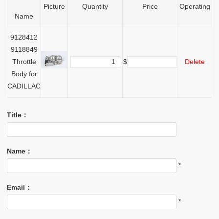
Picture
Quantity
Price
Operating
Name
9128412
9118849
Throttle
$
Delete
Body for
CADILLAC
Title：
Name：
*
Email：
*