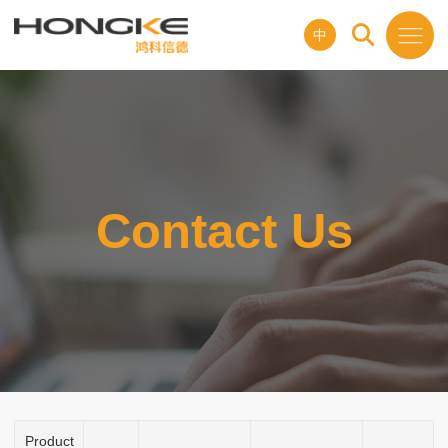
中
Contact Us
Product